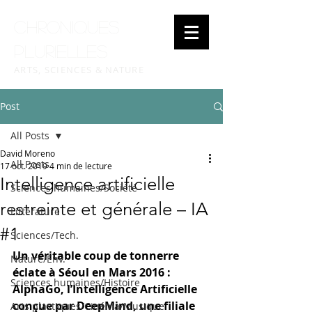
Chroniques
plurielles
ARTS, SCIENCES & NATURE
Post
All Posts
David Moreno
All Posts
17 oct. 2019
4 min de lecture
Intelligence artificielle
Sciences humaines/Société
restreinte et générale – IA
Littérature
#1
Sciences/Tech.
Un véritable coup de tonnerre 
Nature/Env.
éclate à Séoul en Mars 2016 : 
Sciences humaines/Histoire
AlphaGo, l’Intelligence Artificielle 
conçue par DeepMind, une filiale 
Arts plastiques/Cinéma/Musique