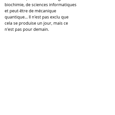
biochimie, de sciences informatiques 
et peut-être de mécanique 
quantique... Il n'est pas exclu que 
cela se produise un jour, mais ce 
n'est pas pour demain.
On voit alors mal comment une IA 
sans conscience – dépourvue donc 
d’ego, de subjectivité et 
d'intentionnalité propres – pourrait 
d'elle-même, décider d'asservir 
l'humanité... Le danger n'est pas à 
chercher du côté de la machine, 
mais bien de celui de l'homme 
(comme toujours). Cela est d'autant 
plus vrai, que les IA restreintes des 
GAFAM
 s'appliquent déjà à créer une 
dépendance forte (recherchée par 