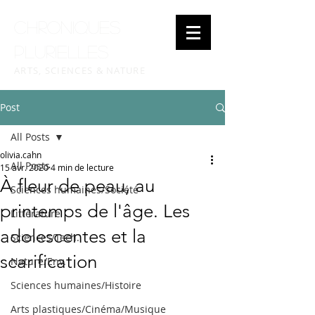
Chroniques
plurielles
ARTS, SCIENCES & NATURE
Post
All Posts
olivia.cahn
All Posts
15 avr. 2020
4 min de lecture
À fleur de peau, au
Sciences humaines/Société
printemps de l'âge. Les
Littérature
adolescentes et la
Sciences/Tech.
scarification
Nature/Env.
Sciences humaines/Histoire
Arts plastiques/Cinéma/Musique