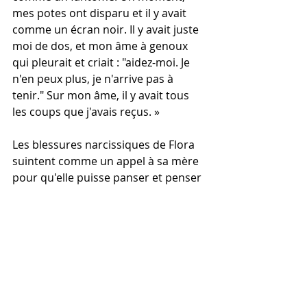
mes potes ont disparu et il y avait 
comme un écran noir. Il y avait juste 
moi de dos, et mon âme à genoux 
qui pleurait et criait : "aidez-moi. Je 
n'en peux plus, je n'arrive pas à 
tenir." Sur mon âme, il y avait tous 
les coups que j'avais reçus. »
Les blessures narcissiques de Flora 
suintent comme un appel à sa mère 
pour qu'elle puisse panser et penser 
ses souffrances.
Pour Soizic, Marielle et Flora, les 
scarifications sont un appel à l'aide : 
elles sollicitent reconnaissance et 
compréhension des adultes. Seule 
l'écoute attentive de ce malaise 