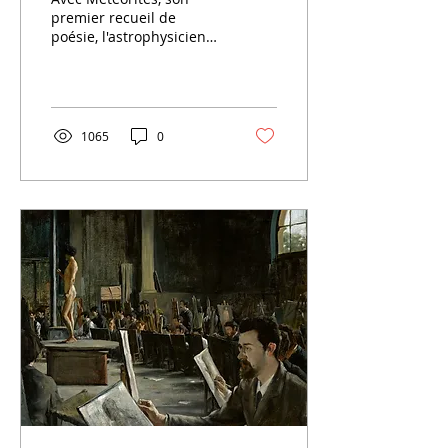
premier recueil de
poésie, l'astrophysicien
grenoblois, connu pour
son engagement en
faveur de l'écologie,
dévoile...
1065
0