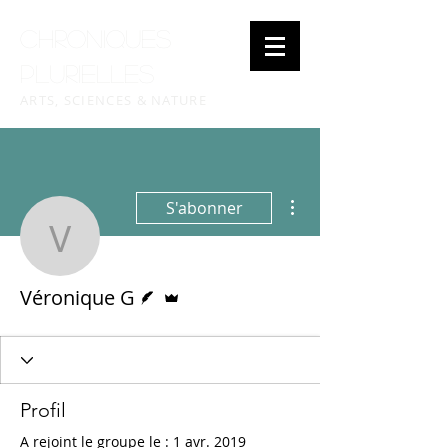
Chroniques
plurielles
ARTS, SCIENCES & NATURE
Plus d'actions
S'abonner
Véronique G
Écrivain
Administrateur
Véronique G
Profil
A rejoint le groupe le : 1 avr. 2019