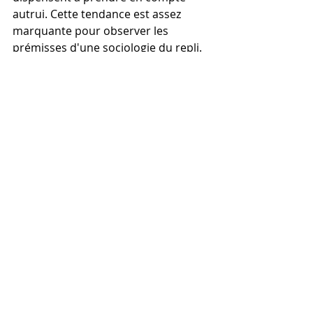
autrui. Cette tendance est assez 
marquante pour observer les 
prémisses d'une sociologie du repli. 
Une enquête récente nous apprend 
qu'un bon quart des jeunes adultes 
grossit le rang des « désengagés », 
une catégorie dite 
en retrait 
sur 
toutes les questions sociétales (4). 
Au fond, le repli sur soi ne serait-il 
pas une
nouvelle normalité ?
Christiane Rumillat, 5 février 2022
https://www.cr-psycho-travail.com/