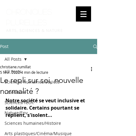
Chroniques
plurielles
ARTS, SCIENCES & NATURE
Post
All Posts
christiane.rumillat
All Posts
5 févr. 2022
4 min de lecture
Le repli sur soi, nouvelle
Sciences humaines/Société
normalité ?
Littérature
Notre société se veut inclusive et 
Sciences/Tech.
solidaire. Certains pourtant se 
Nature/Env.
replient, s'isolent...
Sciences humaines/Histoire
Arts plastiques/Cinéma/Musique