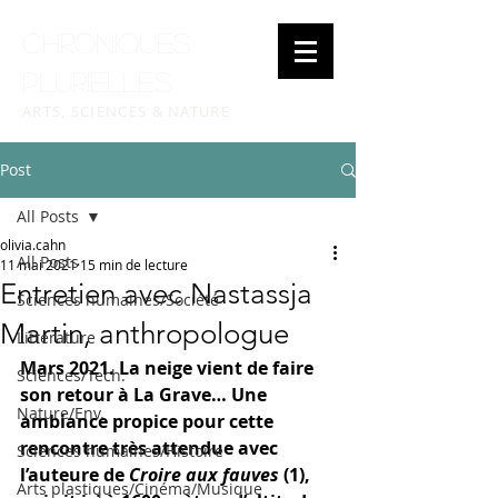
Chroniques
plurielles
ARTS, SCIENCES & NATURE
Post
All Posts
olivia.cahn
All Posts
11 mai 2021
15 min de lecture
Entretien avec Nastassja
Sciences humaines/Société
Martin, anthropologue
Littérature
Mars 2021. La neige vient de faire 
Sciences/Tech.
son retour à La Grave… Une 
Nature/Env.
ambiance propice pour cette 
rencontre très attendue avec 
Sciences humaines/Histoire
l’auteure de 
Croire aux fauves
 (1), 
Arts plastiques/Cinéma/Musique