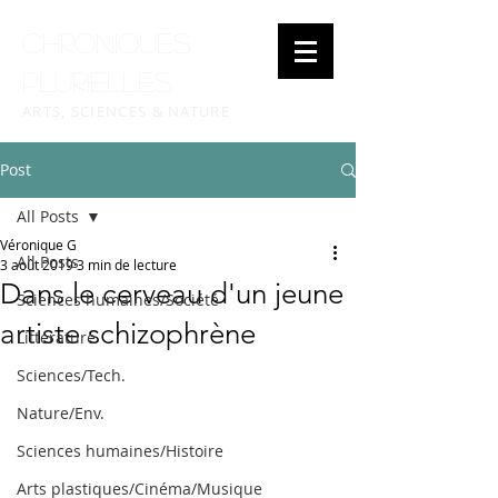
Chroniques
plurielles
ARTS, SCIENCES & NATURE
Post
All Posts
Véronique G
All Posts
3 août 2019
3 min de lecture
Dans le cerveau d'un jeune
Sciences humaines/Société
artiste schizophrène
Littérature
Sciences/Tech.
Nature/Env.
Sciences humaines/Histoire
Arts plastiques/Cinéma/Musique