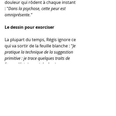
douleur qui rôdent à chaque instant 
: "
Dans la psychose, cette peur est 
omniprésente."
Le dessin pour exorciser 
La plupart du temps, Régis ignore ce 
qui va sortir de la feuille blanche : "
Je 
pratique la technique de la suggestion 
primitive : je trace quelques traits de 
façon aléatoire, puis le dessin 
m'apparaît. Pour "Hydrocéphale" par 
exemple, j'ai d'abord vu un lapin, qui 
s'est transformé en bijou puis en 
insecte. C'était une nuit d'insomnie à 
l'hôpital. J'ai commencé à représenter 
une tête dans cet univers sous-marin 
peuplé de méduses, de roseaux et de 
racines : un cerveau inondé par un 